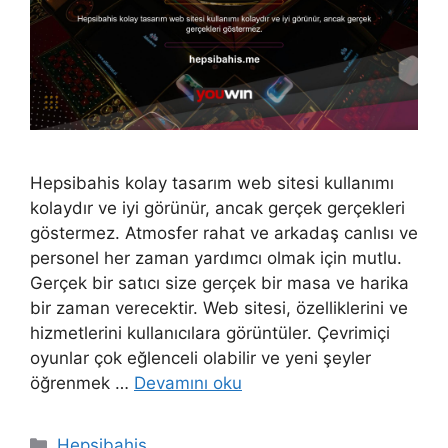
Hepsibahis kolay tasarım web sitesi kullanımı
kolaydır ve iyi görünür, ancak gerçek gerçekleri
göstermez. Atmosfer rahat ve arkadaş canlısı ve
personel her zaman yardımcı olmak için mutlu.
Gerçek bir satıcı size gerçek bir masa ve harika
bir zaman verecektir. Web sitesi, özelliklerini ve
hizmetlerini kullanıcılara görüntüler. Çevrimiçi
oyunlar çok eğlenceli olabilir ve yeni şeyler
öğrenmek …
Devamını oku
Kategoriler
Hepsibahis