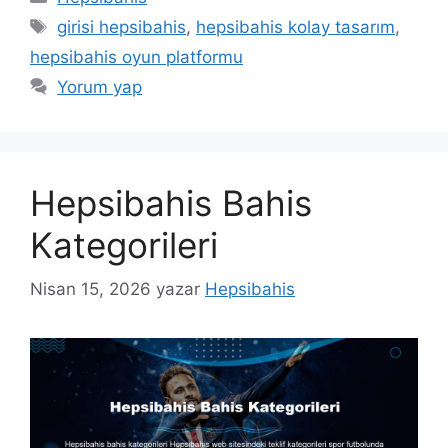
Etiketler
girisi hepsibahis
,
hepsibahis kolay tasarım
,
hepsibahis oyun platformu
Yorum yap
Hepsibahis Bahis
Kategorileri
Nisan 15, 2026
yazar
Hepsibahis