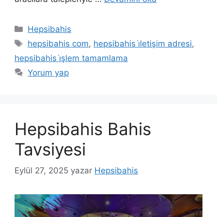
Kategoriler
Hepsibahis
Etiketler
hepsibahis com
,
hepsibahis i̇letişim adresi
,
hepsibahis i̇şlem tamamlama
Yorum yap
Hepsibahis Bahis
Tavsiyesi
Eylül 27, 2025
yazar
Hepsibahis