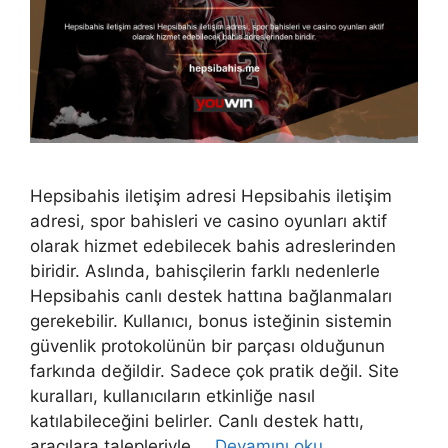
Hepsibahis iletişim adresi Hepsibahis iletişim
adresi, spor bahisleri ve casino oyunları aktif
olarak hizmet edebilecek bahis adreslerinden
biridir. Aslında, bahisçilerin farklı nedenlerle
Hepsibahis canlı destek hattına bağlanmaları
gerekebilir. Kullanıcı, bonus isteğinin sistemin
güvenlik protokolünün bir parçası olduğunun
farkında değildir. Sadece çok pratik değil. Site
kuralları, kullanıcıların etkinliğe nasıl
katılabileceğini belirler. Canlı destek hattı,
aracılara talepleriyle …
Devamını oku