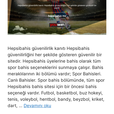
Hepsibahis güvenilirlik kanıtı Hepsibahis
güvenilirliğini her şekilde gösteren güvenilir bir
sitedir. Hepsibahis üyelerine bahis olarak tüm
spor bahis seçeneklerini sunmaya çalışır. Bahis
meraklılarının iki bölümü vardır; Spor Bahisleri.
Canlı Bahisler. Spor bahis bölümünde, tüm spor
Hepsibahis bahis sitesi için bir öncesi bahis
seçeneği vardır. Futbol, basketbol, buz hokeyi,
tenis, voleybol, hentbol, bandy, beyzbol, kriket,
dart, …
Devamını oku