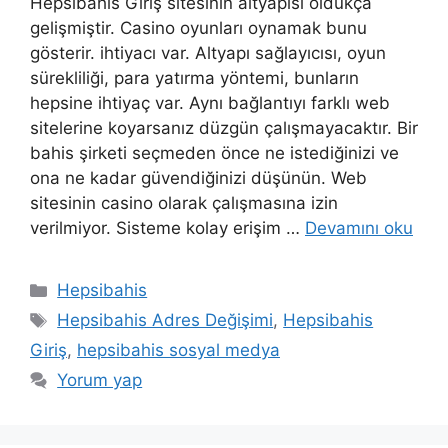
Hepsibahis Giriş sitesinin altyapısı oldukça
gelişmiştir. Casino oyunları oynamak bunu
gösterir. ihtiyacı var. Altyapı sağlayıcısı, oyun
sürekliliği, para yatırma yöntemi, bunların
hepsine ihtiyaç var. Aynı bağlantıyı farklı web
sitelerine koyarsanız düzgün çalışmayacaktır. Bir
bahis şirketi seçmeden önce ne istediğinizi ve
ona ne kadar güvendiğinizi düşünün. Web
sitesinin casino olarak çalışmasına izin
verilmiyor. Sisteme kolay erişim …
Devamını oku
Kategoriler
Hepsibahis
Etiketler
Hepsibahis Adres Değişimi
,
Hepsibahis
Giriş
,
hepsibahis sosyal medya
Yorum yap