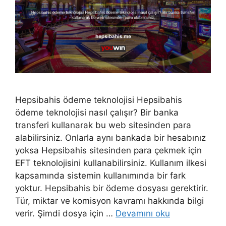
Hepsibahis ödeme teknolojisi Hepsibahis
ödeme teknolojisi nasıl çalışır? Bir banka
transferi kullanarak bu web sitesinden para
alabilirsiniz. Onlarla aynı bankada bir hesabınız
yoksa Hepsibahis sitesinden para çekmek için
EFT teknolojisini kullanabilirsiniz. Kullanım ilkesi
kapsamında sistemin kullanımında bir fark
yoktur. Hepsibahis bir ödeme dosyası gerektirir.
Tür, miktar ve komisyon kavramı hakkında bilgi
verir. Şimdi dosya için …
Devamını oku