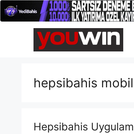
İçeriğe
atla
hepsibahis mobil
Hepsibahis Uygulama