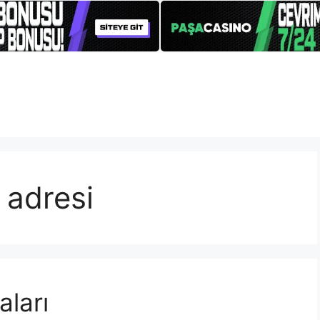
 adresi
ları