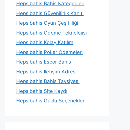
Hepsibahis Bahis Kategorileri
Hepsibahis Güvenilirlik Kanıtı
Hepsibahis Oyun Çeşitliliği
Hepsibahis Ödeme Teknolojisi
Hepsibahis Kolay Katılım
Hepsibahis Poker Ödemeleri
Hepsibahis Espor Bahis
Hepsibahis İletişim Adresi
Hepsibahis Bahis Tavsiyesi
Hepsibahis Site Kaydı
Hepsibahis Güçlü Seçenekler