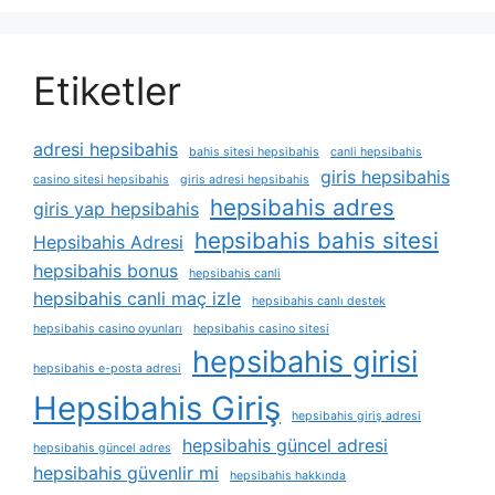
Etiketler
adresi hepsibahis
bahis sitesi hepsibahis
canli hepsibahis
giris hepsibahis
casino sitesi hepsibahis
giris adresi hepsibahis
hepsibahis adres
giris yap hepsibahis
hepsibahis bahis sitesi
Hepsibahis Adresi
hepsibahis bonus
hepsibahis canli
hepsibahis canli maç izle
hepsibahis canlı destek
hepsibahis casino oyunları
hepsibahis casino sitesi
hepsibahis girisi
hepsibahis e-posta adresi
Hepsibahis Giriş
hepsibahis giriş adresi
hepsibahis güncel adresi
hepsibahis güncel adres
hepsibahis güvenlir mi
hepsibahis hakkında