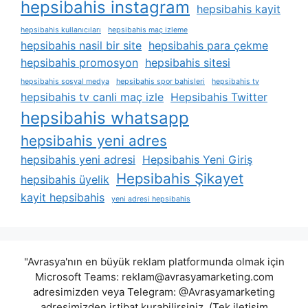
hepsibahis instagram
hepsibahis kayit
hepsibahis kullanıcıları
hepsibahis maç izleme
hepsibahis nasil bir site
hepsibahis para çekme
hepsibahis promosyon
hepsibahis sitesi
hepsibahis sosyal medya
hepsibahis spor bahisleri
hepsibahis tv
hepsibahis tv canli maç izle
Hepsibahis Twitter
hepsibahis whatsapp
hepsibahis yeni adres
hepsibahis yeni adresi
Hepsibahis Yeni Giriş
Hepsibahis Şikayet
hepsibahis üyelik
kayit hepsibahis
yeni adresi hepsibahis
"Avrasya'nın en büyük reklam platformunda olmak için
Microsoft Teams:
reklam@avrasyamarketing.com
adresimizden veya Telegram: @Avrasyamarketing
adresimizden irtibat kurabilirsiniz. (Tek iletişim