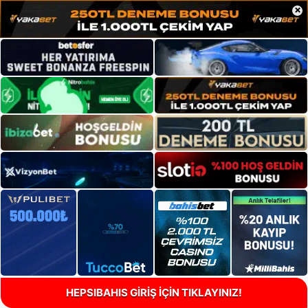
×
HEPSIBAHIS GİRİŞ İÇİN TIKLAYINIZ!