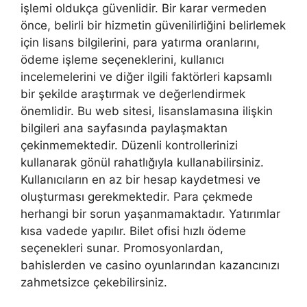
işlemi oldukça güvenlidir. Bir karar vermeden
önce, belirli bir hizmetin güvenilirliğini belirlemek
için lisans bilgilerini, para yatırma oranlarını,
ödeme işleme seçeneklerini, kullanıcı
incelemelerini ve diğer ilgili faktörleri kapsamlı
bir şekilde araştırmak ve değerlendirmek
önemlidir. Bu web sitesi, lisanslamasına ilişkin
bilgileri ana sayfasında paylaşmaktan
çekinmemektedir. Düzenli kontrollerinizi
kullanarak gönül rahatlığıyla kullanabilirsiniz.
Kullanıcıların en az bir hesap kaydetmesi ve
oluşturması gerekmektedir. Para çekmede
herhangi bir sorun yaşanmamaktadır. Yatırımlar
kısa vadede yapılır. Bilet ofisi hızlı ödeme
seçenekleri sunar. Promosyonlardan,
bahislerden ve casino oyunlarından kazancınızı
zahmetsizce çekebilirsiniz.