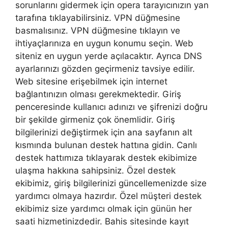
sorunlarını gidermek için opera tarayıcınızın yan
tarafına tıklayabilirsiniz. VPN düğmesine
basmalısınız. VPN düğmesine tıklayın ve
ihtiyaçlarınıza en uygun konumu seçin. Web
siteniz en uygun yerde açılacaktır. Ayrıca DNS
ayarlarınızı gözden geçirmeniz tavsiye edilir.
Web sitesine erişebilmek için internet
bağlantınızın olması gerekmektedir. Giriş
penceresinde kullanıcı adınızı ve şifrenizi doğru
bir şekilde girmeniz çok önemlidir. Giriş
bilgilerinizi değiştirmek için ana sayfanın alt
kısmında bulunan destek hattına gidin. Canlı
destek hattımıza tıklayarak destek ekibimize
ulaşma hakkına sahipsiniz. Özel destek
ekibimiz, giriş bilgilerinizi güncellemenizde size
yardımcı olmaya hazırdır. Özel müşteri destek
ekibimiz size yardımcı olmak için günün her
saati hizmetinizdedir. Bahis sitesinde kayıt