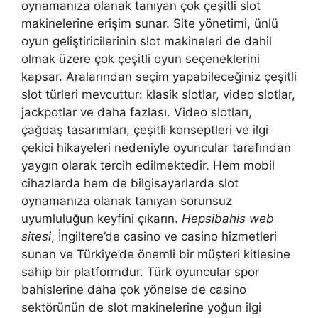
oynamanıza olanak tanıyan çok çeşitli slot
makinelerine erişim sunar. Site yönetimi, ünlü
oyun geliştiricilerinin slot makineleri de dahil
olmak üzere çok çeşitli oyun seçeneklerini
kapsar. Aralarından seçim yapabileceğiniz çeşitli
slot türleri mevcuttur: klasik slotlar, video slotlar,
jackpotlar ve daha fazlası. Video slotları,
çağdaş tasarımları, çeşitli konseptleri ve ilgi
çekici hikayeleri nedeniyle oyuncular tarafından
yaygın olarak tercih edilmektedir. Hem mobil
cihazlarda hem de bilgisayarlarda slot
oynamanıza olanak tanıyan sorunsuz
uyumluluğun keyfini çıkarın.
Hepsibahis web
sitesi
, İngiltere’de casino ve casino hizmetleri
sunan ve Türkiye’de önemli bir müşteri kitlesine
sahip bir platformdur. Türk oyuncular spor
bahislerine daha çok yönelse de casino
sektörünün de slot makinelerine yoğun ilgi