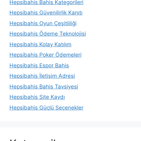
Hepsibahis Bahis Kategorileri
Hepsibahis Güvenilirlik Kanıtı
Hepsibahis Oyun Çeşitliliği
Hepsibahis Ödeme Teknolojisi
Hepsibahis Kolay Katılım
Hepsibahis Poker Ödemeleri
Hepsibahis Espor Bahis
Hepsibahis İletişim Adresi
Hepsibahis Bahis Tavsiyesi
Hepsibahis Site Kaydı
Hepsibahis Güçlü Seçenekler