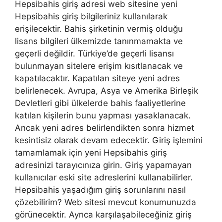
Hepsibahis giriş adresi web sitesine yeni
Hepsibahis giriş bilgileriniz kullanılarak
erişilecektir. Bahis şirketinin vermiş olduğu
lisans bilgileri ülkemizde tanınmamakta ve
geçerli değildir. Türkiye’de geçerli lisansı
bulunmayan sitelere erişim kısıtlanacak ve
kapatılacaktır. Kapatılan siteye yeni adres
belirlenecek. Avrupa, Asya ve Amerika Birleşik
Devletleri gibi ülkelerde bahis faaliyetlerine
katılan kişilerin bunu yapması yasaklanacak.
Ancak yeni adres belirlendikten sonra hizmet
kesintisiz olarak devam edecektir. Giriş işlemini
tamamlamak için yeni Hepsibahis giriş
adresinizi tarayıcınıza girin. Giriş yapamayan
kullanıcılar eski site adreslerini kullanabilirler.
Hepsibahis yaşadığım giriş sorunlarını nasıl
çözebilirim? Web sitesi mevcut konumunuzda
görünecektir. Ayrıca karşılaşabileceğiniz giriş