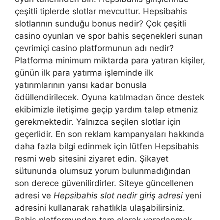
çeşitli tiplerde slotlar mevcuttur. Hepsibahis
slotlarının sunduğu bonus nedir? Çok çeşitli
casino oyunları ve spor bahis seçenekleri sunan
çevrimiçi casino platformunun adı nedir?
Platforma minimum miktarda para yatıran kişiler,
günün ilk para yatırma işleminde ilk
yatırımlarının yarısı kadar bonusla
ödüllendirilecek. Oyuna katılmadan önce destek
ekibimizle iletişime geçip yardım talep etmeniz
gerekmektedir. Yalnızca seçilen slotlar için
geçerlidir. En son reklam kampanyaları hakkında
daha fazla bilgi edinmek için lütfen Hepsibahis
resmi web sitesini ziyaret edin. Şikayet
sütununda olumsuz yorum bulunmadığından
son derece güvenilirdirler. Siteye güncellenen
adresi ve
Hepsibahis slot nedir giriş adresi
yeni
adresini kullanarak rahatlıkla ulaşabilirsiniz.
Bahis platformundan tam olarak yararlanmak