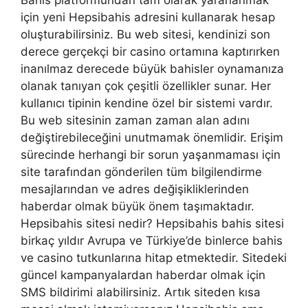
için yeni Hepsibahis adresini kullanarak hesap
oluşturabilirsiniz. Bu web sitesi, kendinizi son
derece gerçekçi bir casino ortamına kaptırırken
inanılmaz derecede büyük bahisler oynamanıza
olanak tanıyan çok çeşitli özellikler sunar. Her
kullanıcı tipinin kendine özel bir sistemi vardır.
Bu web sitesinin zaman zaman alan adını
değiştirebileceğini unutmamak önemlidir. Erişim
sürecinde herhangi bir sorun yaşanmaması için
site tarafından gönderilen tüm bilgilendirme
mesajlarından ve adres değişikliklerinden
haberdar olmak büyük önem taşımaktadır.
Hepsibahis sitesi nedir? Hepsibahis bahis sitesi
birkaç yıldır Avrupa ve Türkiye’de binlerce bahis
ve casino tutkunlarına hitap etmektedir. Sitedeki
güncel kampanyalardan haberdar olmak için
SMS bildirimi alabilirsiniz. Artık siteden kısa