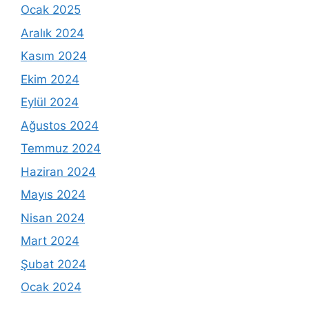
Ocak 2025
Aralık 2024
Kasım 2024
Ekim 2024
Eylül 2024
Ağustos 2024
Temmuz 2024
Haziran 2024
Mayıs 2024
Nisan 2024
Mart 2024
Şubat 2024
Ocak 2024