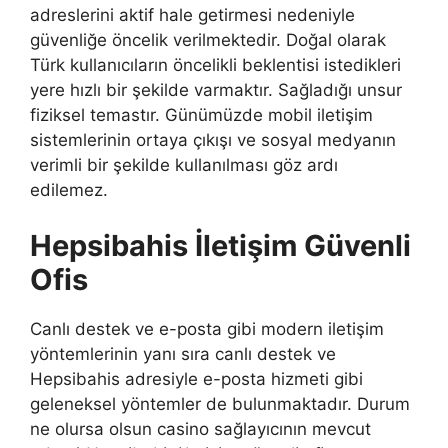
adreslerini aktif hale getirmesi nedeniyle
güvenliğe öncelik verilmektedir. Doğal olarak
Türk kullanıcıların öncelikli beklentisi istedikleri
yere hızlı bir şekilde varmaktır. Sağladığı unsur
fiziksel temastır. Günümüzde mobil iletişim
sistemlerinin ortaya çıkışı ve sosyal medyanın
verimli bir şekilde kullanılması göz ardı
edilemez.
Hepsibahis İletişim Güvenli
Ofis
Canlı destek ve e-posta gibi modern iletişim
yöntemlerinin yanı sıra canlı destek ve
Hepsibahis adresiyle e-posta hizmeti gibi
geleneksel yöntemler de bulunmaktadır. Durum
ne olursa olsun casino sağlayıcının mevcut