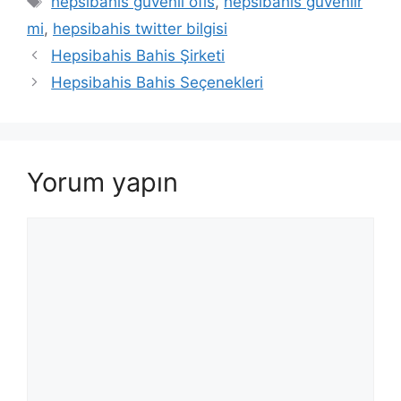
hepsibahis güvenli ofis
,
hepsibahis güvenlir
mi
,
hepsibahis twitter bilgisi
Hepsibahis Bahis Şirketi
Hepsibahis Bahis Seçenekleri
Yorum yapın
Yorum