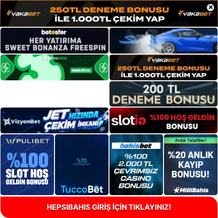
×
HEPSIBAHIS GİRİŞ İÇİN TIKLAYINIZ!