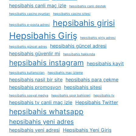
hepsibahis canli maç izle
hepsibahis canlı destek
hepsibahis casino oyunları
hepsibahis casino sitesi
hepsibahis girisi
hepsibahis e-posta adresi
Hepsibahis Giriş
hepsibahis giriş adresi
hepsibahis güncel adresi
hepsibahis güncel adres
hepsibahis güvenlir mi
hepsibahis hakkında
hepsibahis instagram
hepsibahis kayit
hepsibahis kullanıcıları
hepsibahis maç izleme
hepsibahis nasil bir site
hepsibahis para çekme
hepsibahis promosyon
hepsibahis sitesi
hepsibahis sosyal medya
hepsibahis spor bahisleri
hepsibahis tv
hepsibahis tv canli maç izle
Hepsibahis Twitter
hepsibahis whatsapp
hepsibahis yeni adres
hepsibahis yeni adresi
Hepsibahis Yeni Giriş