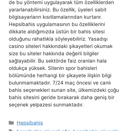
de bu yöntemi uygulayarak tüm özelliklerden
yararlanabilirsiniz. Bu özellik, üyeleri sabit
bilgisayarların kısıtlamalarından kurtarır.
Hepsibahis uygulamasının bu özelliklerini
dikkate aldığımızda üstün bir bahis sitesi
olduğunu rahatlıkla söyleyebiliriz. Yasadışı
casino siteleri hakkındaki şikayetleri okumak
size bu siteler hakkında değerli bilgiler
sağlayabilir. Bu sektörde faiz oranları hala
oldukça yüksek. Sitenin spor bahisleri
bölümünde herhangi bir şikayete ilişkin bilgi
bulunmamaktadır. 7/24 maç öncesi ve canlı
bahis seçenekleri sunan site, ülkemizdeki çoğu
bahis sitesini geride bırakarak daha geniş bir
seçenek yelpazesi sunmaktadır.
Kategoriler
Hepsibahis
Etiketler