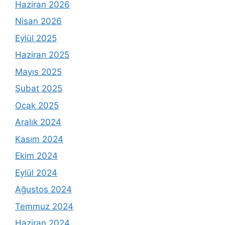
Haziran 2026
Nisan 2026
Eylül 2025
Haziran 2025
Mayıs 2025
Şubat 2025
Ocak 2025
Aralık 2024
Kasım 2024
Ekim 2024
Eylül 2024
Ağustos 2024
Temmuz 2024
Haziran 2024