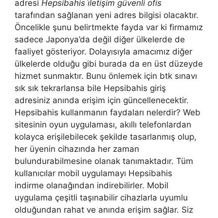
adresi
Hepsibahis i̇letişim güvenli ofis
tarafından sağlanan yeni adres bilgisi olacaktır.
Öncelikle şunu belirtmekte fayda var ki firmamız
sadece Japonya’da değil diğer ülkelerde de
faaliyet gösteriyor. Dolayısıyla amacımız diğer
ülkelerde olduğu gibi burada da en üst düzeyde
hizmet sunmaktır. Bunu önlemek için btk sınavı
sık sık tekrarlansa bile Hepsibahis giriş
adresiniz anında erişim için güncellenecektir.
Hepsibahis kullanmanın faydaları nelerdir? Web
sitesinin oyun uygulaması, akıllı telefonlardan
kolayca erişilebilecek şekilde tasarlanmış olup,
her üyenin cihazında her zaman
bulundurabilmesine olanak tanımaktadır. Tüm
kullanıcılar mobil uygulamayı Hepsibahis
indirme olanağından indirebilirler. Mobil
uygulama çeşitli taşınabilir cihazlarla uyumlu
olduğundan rahat ve anında erişim sağlar. Siz