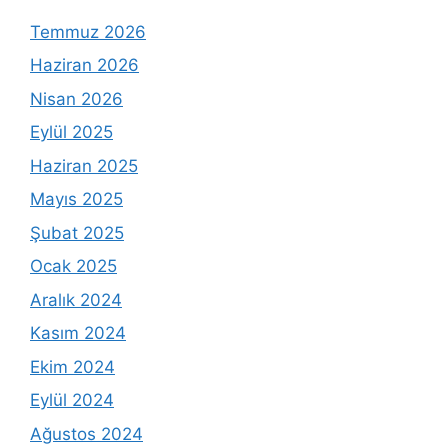
Temmuz 2026
Haziran 2026
Nisan 2026
Eylül 2025
Haziran 2025
Mayıs 2025
Şubat 2025
Ocak 2025
Aralık 2024
Kasım 2024
Ekim 2024
Eylül 2024
Ağustos 2024