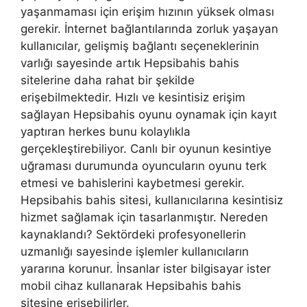
yaşanmaması için erişim hızının yüksek olması
gerekir. İnternet bağlantılarında zorluk yaşayan
kullanıcılar, gelişmiş bağlantı seçeneklerinin
varlığı sayesinde artık Hepsibahis bahis
sitelerine daha rahat bir şekilde
erişebilmektedir. Hızlı ve kesintisiz erişim
sağlayan Hepsibahis oyunu oynamak için kayıt
yaptıran herkes bunu kolaylıkla
gerçekleştirebiliyor. Canlı bir oyunun kesintiye
uğraması durumunda oyuncuların oyunu terk
etmesi ve bahislerini kaybetmesi gerekir.
Hepsibahis bahis sitesi, kullanıcılarına kesintisiz
hizmet sağlamak için tasarlanmıştır. Nereden
kaynaklandı? Sektördeki profesyonellerin
uzmanlığı sayesinde işlemler kullanıcıların
yararına korunur. İnsanlar ister bilgisayar ister
mobil cihaz kullanarak Hepsibahis bahis
sitesine erişebilirler.