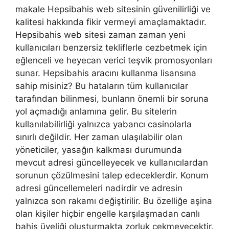
makale Hepsibahis web sitesinin güvenilirliği ve
kalitesi hakkında fikir vermeyi amaçlamaktadır.
Hepsibahis web sitesi zaman zaman yeni
kullanıcıları benzersiz tekliflerle cezbetmek için
eğlenceli ve heyecan verici teşvik promosyonları
sunar. Hepsibahis aracını kullanma lisansına
sahip misiniz? Bu hataların tüm kullanıcılar
tarafından bilinmesi, bunların önemli bir soruna
yol açmadığı anlamına gelir. Bu sitelerin
kullanılabilirliği yalnızca yabancı casinolarla
sınırlı değildir. Her zaman ulaşılabilir olan
yöneticiler, yasağın kalkması durumunda
mevcut adresi güncelleyecek ve kullanıcılardan
sorunun çözülmesini talep edeceklerdir. Konum
adresi güncellemeleri nadirdir ve adresin
yalnızca son rakamı değiştirilir. Bu özelliğe aşina
olan kişiler hiçbir engelle karşılaşmadan canlı
bahis üyeliği oluşturmakta zorluk çekmeyecektir.