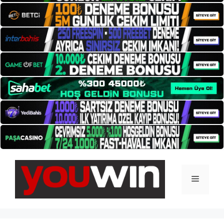
İçeriğe
atla
Menü