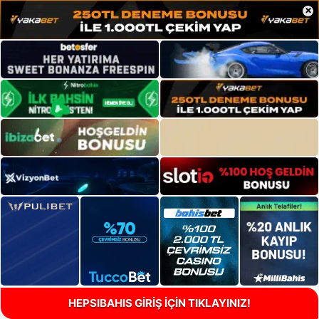
×
HEPSIBAHIS GİRİŞ İÇİN TIKLAYINIZ!