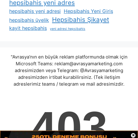
hepsibahis yeni adres
hepsibahis yeni adresi
Hepsibahis Yeni Giriş
Hepsibahis Şikayet
hepsibahis üyelik
kayit hepsibahis
yeni adresi hepsibahis
"Avrasya'nın en büyük reklam platformunda olmak için
Microsoft Teams:
reklam@avrasyamarketing.com
adresimizden veya Telegram: @Avrasyamarketing
adresimizden irtibat kurabilirsiniz. (Tek iletişim
adreslerimiz teams / telegram ve mail adresimizdir.
Harici hiçbir iletişim adresimiz bulunmamaktadır.
Lütfen itibar etmeyiniz.) Türkiye yasalarına göre 7258
sayılı kanun uyarınca yasa dışı bahis oynamanın
cezaları mevcuttur. Şu an bulunduğunuz site hiç bir
şekilde illegal bahis oyunları oynatmıyor ve oynamaya
aracı olmuyordur.
netbahis
|
misbahis
|
justinbet
|
globalbahis
|
betxbet
|
meritlimancasinoo
|
tolbet
|
×