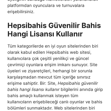
platformdan oyunculara ve turnuvalara
erişebilirsiniz.
Hepsibahis Güvenilir Bahis
Hangi Lisansı Kullanır
Tüm kategorilerde en iyi oyun sitelerinden biri
olarak kabul edilen Hepsibahis web sitesi,
kullanıcılara çok çeşitli yenilikçi ve güncel
çevrimiçi oyunlara erişim imkanı sunuyor. Site
üyeleri ve ziyaretçileri, herhangi bir sorunla
karşılaşmadan mevcut tüm içeriğe sınırsız
erişime sahiptir. Bir: Site,
Hepsibahis güvenilir
bahis hangi lisansı kullanır
bilgilerini anında girip
bahis amaçlı kullanmak isteyen tüm
kullanıcıların erişebileceği canlı oyunlar ve bahis
bölümleri sunmaktadır. Web sitelerinden biri