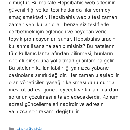
olmuştur. Bu makale Hepsibahis web sitesinin
güvenilirliği ve kalitesi hakkında fikir vermeyi
amaçlamaktadır. Hepsibahis web sitesi zaman
zaman yeni kullanıcıları benzersiz tekliflerle
cezbetmek için eğlenceli ve heyecan verici
teşvik promosyonları sunar. Hepsibahis aracını
kullanma lisansına sahip misiniz? Bu hataların
tüm kullanıcılar tarafından bilinmesi, bunların
önemli bir soruna yol açmadığı anlamına gelir.
Bu sitelerin kullanılabilirliği yalnızca yabancı
casinolarla sınırlı değildir. Her zaman ulaşılabilir
olan yöneticiler, yasağın kalkması durumunda
mevcut adresi güncelleyecek ve kullanıcılardan
sorunun çözülmesini talep edeceklerdir. Konum
adresi güncellemeleri nadirdir ve adresin
yalnızca son rakamı değiştirilir.
Kategoriler
Hepsibahis