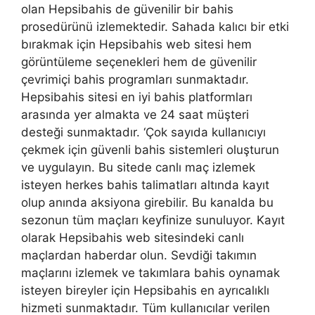
olan Hepsibahis de güvenilir bir bahis
prosedürünü izlemektedir. Sahada kalıcı bir etki
bırakmak için Hepsibahis web sitesi hem
görüntüleme seçenekleri hem de güvenilir
çevrimiçi bahis programları sunmaktadır.
Hepsibahis sitesi en iyi bahis platformları
arasında yer almakta ve 24 saat müşteri
desteği sunmaktadır. ‘Çok sayıda kullanıcıyı
çekmek için güvenli bahis sistemleri oluşturun
ve uygulayın. Bu sitede canlı maç izlemek
isteyen herkes bahis talimatları altında kayıt
olup anında aksiyona girebilir. Bu kanalda bu
sezonun tüm maçları keyfinize sunuluyor. Kayıt
olarak Hepsibahis web sitesindeki canlı
maçlardan haberdar olun. Sevdiği takımın
maçlarını izlemek ve takımlara bahis oynamak
isteyen bireyler için Hepsibahis en ayrıcalıklı
hizmeti sunmaktadır. Tüm kullanıcılar verilen