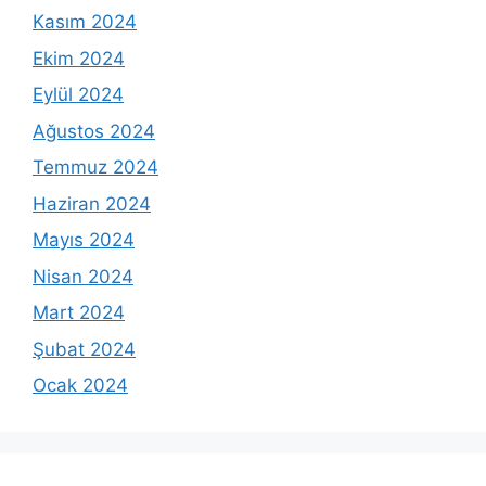
Kasım 2024
Ekim 2024
Eylül 2024
Ağustos 2024
Temmuz 2024
Haziran 2024
Mayıs 2024
Nisan 2024
Mart 2024
Şubat 2024
Ocak 2024