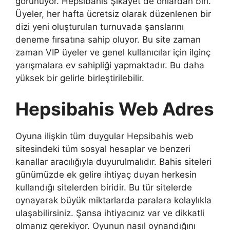
görünüyor. Hepsibahis Şikayet de onlardan biri.
Üyeler, her hafta ücretsiz olarak düzenlenen bir
dizi yeni oluşturulan turnuvada şanslarını
deneme fırsatına sahip oluyor. Bu site zaman
zaman VIP üyeler ve genel kullanıcılar için ilginç
yarışmalara ev sahipliği yapmaktadır. Bu daha
yüksek bir gelirle birleştirilebilir.
Hepsibahis Web Adres
Oyuna ilişkin tüm duygular Hepsibahis web
sitesindeki tüm sosyal hesaplar ve benzeri
kanallar aracılığıyla duyurulmalıdır. Bahis siteleri
günümüzde ek gelire ihtiyaç duyan herkesin
kullandığı sitelerden biridir. Bu tür sitelerde
oynayarak büyük miktarlarda paralara kolaylıkla
ulaşabilirsiniz. Şansa ihtiyacınız var ve dikkatli
olmanız gerekiyor. Oyunun nasıl oynandığını