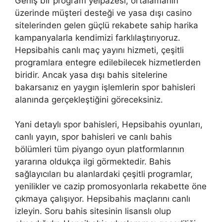
Geniş bir program yelpazesi, ortalamanın
üzerinde müşteri desteği ve yasa dışı casino
sitelerinden gelen güçlü rekabete sahip harika
kampanyalarla kendimizi farklılaştırıyoruz.
Hepsibahis canlı maç yayını hizmeti, çeşitli
programlara entegre edilebilecek hizmetlerden
biridir. Ancak yasa dışı bahis sitelerine
bakarsanız en yaygın işlemlerin spor bahisleri
alanında gerçekleştiğini göreceksiniz.
Yani detaylı spor bahisleri, Hepsibahis oyunları,
canlı yayın, spor bahisleri ve canlı bahis
bölümleri tüm piyango oyun platformlarının
yararına oldukça ilgi görmektedir. Bahis
sağlayıcıları bu alanlardaki çeşitli programlar,
yenilikler ve cazip promosyonlarla rekabette öne
çıkmaya çalışıyor. Hepsibahis maçlarını canlı
izleyin. Soru bahis sitesinin lisanslı olup