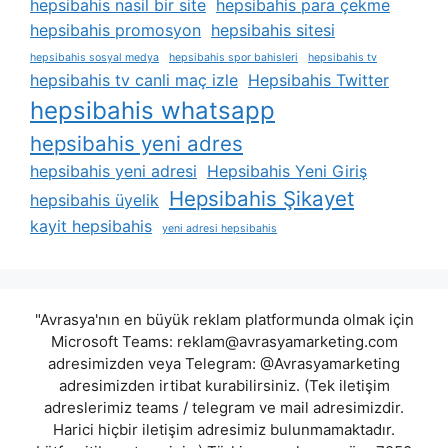
hepsibahis nasil bir site
hepsibahis para çekme
hepsibahis promosyon
hepsibahis sitesi
hepsibahis sosyal medya
hepsibahis spor bahisleri
hepsibahis tv
hepsibahis tv canli maç izle
Hepsibahis Twitter
hepsibahis whatsapp
hepsibahis yeni adres
hepsibahis yeni adresi
Hepsibahis Yeni Giriş
Hepsibahis Şikayet
hepsibahis üyelik
kayit hepsibahis
yeni adresi hepsibahis
"Avrasya'nın en büyük reklam platformunda olmak için
Microsoft Teams:
reklam@avrasyamarketing.com
adresimizden veya Telegram: @Avrasyamarketing
adresimizden irtibat kurabilirsiniz. (Tek iletişim
adreslerimiz teams / telegram ve mail adresimizdir.
Harici hiçbir iletişim adresimiz bulunmamaktadır.