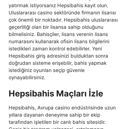
yatırmak istiyorsanız Hepsibahis kayıt olun.
Uluslararası casino sektöründe firmanın lisansı
çok önemli bir noktadır. Hepsibahis uluslararası
geçerliliği olan bir lisansa sahip olduğunu
bilmelisiniz. Bahisçiler, lisans verenin lisans
numarasını kullanarak ofisin lisans bilgilerini
istedikleri zaman kontrol edebilirler. Yeni
Hepsibahis giriş adresinizi bulduktan sonra
doğrudan sisteme erişebilir, bahis yapmak
istediğiniz oyunları seçip güvenle
oynayabilirsiniz.
Hepsibahis Maçları İzle
Hepsibahis, Avrupa casino endüstrisinde uzun
yıllara dayanan deneyime sahip bir ekip
tarafından işletilen bir canlı bahis sitesidir.