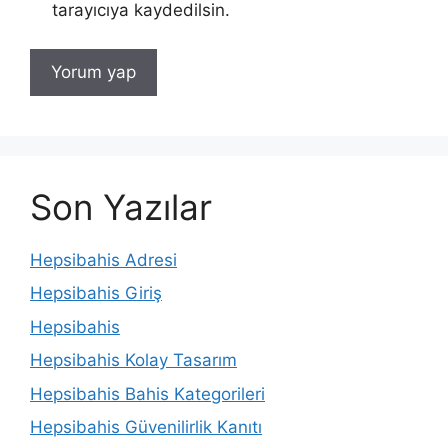
tarayıcıya kaydedilsin.
Son Yazılar
Hepsibahis Adresi
Hepsibahis Giriş
Hepsibahis
Hepsibahis Kolay Tasarım
Hepsibahis Bahis Kategorileri
Hepsibahis Güvenilirlik Kanıtı