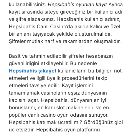
kullanabilirsiniz.
Hepsibahis oyunları kayıt
Ayrıca
kayıt sırasında siteye gireceğiniz bir kullanıcı adı
ve şifre alacaksınız. Hepsibahis kullanıcı adınız,
Hepsibahis Canlı Casino’da akılda kalıcı ve özel
bir anlam taşıyacak şekilde oluşturulmalıdır.
Şifreler mutlak harf ve rakamlardan oluşmalıdır.
Basit ve tahmin edilebilir şifreler hesabınızın
güvenilirliğini etkileyebilir. Bu nedenle
Hepsibahis şikayet
kullanıcıların bu bilgileri not
etmeleri ve ilgili üyelik prosedürlerini takip
etmeleri tavsiye edilir. Kayıt işlemini
tamamlamak casinoların eşsiz dünyasının
kapısını açar. Hepsibahis, dünyanın en iyi
bonuslarını, en karlı slot makinelerini ve en
popüler canlı casino oyun odasını sunuyor.
Hepsibahis katılmak ücretli mi? Gördüğünüz gibi
ücretsizdir. Hepsibahis oyun platformu