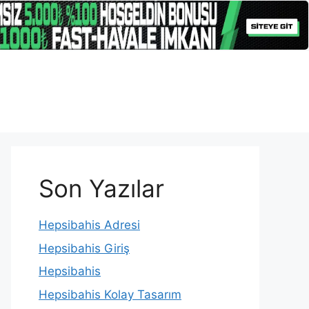
Son Yazılar
Hepsibahis Adresi
Hepsibahis Giriş
Hepsibahis
Hepsibahis Kolay Tasarım