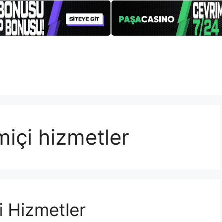
miçi hizmetler
i Hizmetler