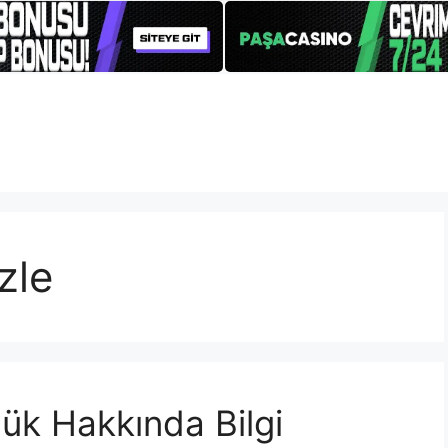
zle
ük Hakkında Bilgi