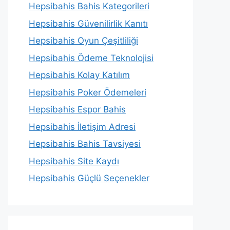
Hepsibahis Bahis Kategorileri
Hepsibahis Güvenilirlik Kanıtı
Hepsibahis Oyun Çeşitliliği
Hepsibahis Ödeme Teknolojisi
Hepsibahis Kolay Katılım
Hepsibahis Poker Ödemeleri
Hepsibahis Espor Bahis
Hepsibahis İletişim Adresi
Hepsibahis Bahis Tavsiyesi
Hepsibahis Site Kaydı
Hepsibahis Güçlü Seçenekler