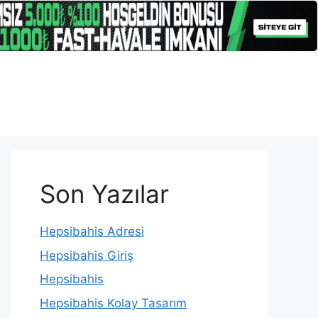
Son Yazılar
Hepsibahis Adresi
Hepsibahis Giriş
Hepsibahis
Hepsibahis Kolay Tasarım