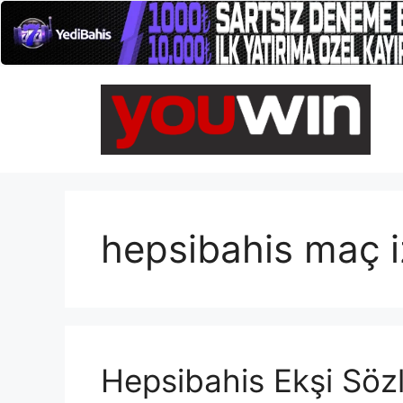
İçeriğe
atla
hepsibahis maç i
Hepsibahis Ekşi Sözl