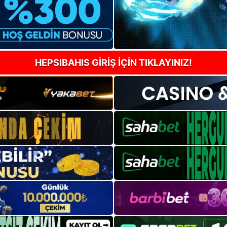
HEPSIBAHIS GİRİŞ İÇİN TIKLAYINIZ!