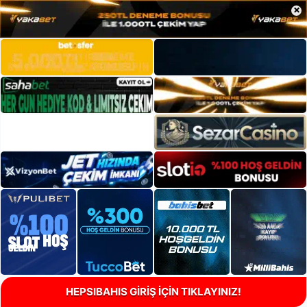
×
HEPSIBAHIS GİRİŞ İÇİN TIKLAYINIZ!