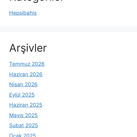
Hepsibahis
Arşivler
Temmuz 2026
Haziran 2026
Nisan 2026
Eylül 2025
Haziran 2025
Mayıs 2025
Şubat 2025
Ocak 2025