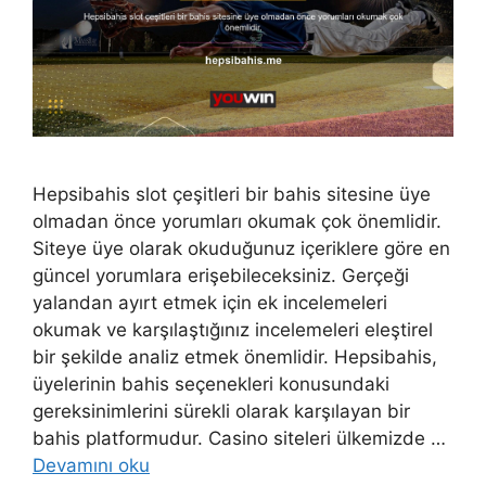
Hepsibahis slot çeşitleri bir bahis sitesine üye
olmadan önce yorumları okumak çok önemlidir.
Siteye üye olarak okuduğunuz içeriklere göre en
güncel yorumlara erişebileceksiniz. Gerçeği
yalandan ayırt etmek için ek incelemeleri
okumak ve karşılaştığınız incelemeleri eleştirel
bir şekilde analiz etmek önemlidir. Hepsibahis,
üyelerinin bahis seçenekleri konusundaki
gereksinimlerini sürekli olarak karşılayan bir
bahis platformudur. Casino siteleri ülkemizde …
Devamını oku