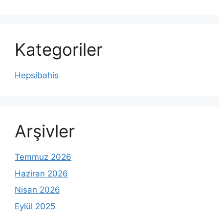
Kategoriler
Hepsibahis
Arşivler
Temmuz 2026
Haziran 2026
Nisan 2026
Eylül 2025