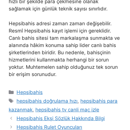
hızlı bir şekilde para çekmesine olanak
sağlamak için günlük teknik sayısı sınırlıdır.
Hepsibahis adresi zaman zaman değişebilir.
Resmî Hepsibahis kayıt işlemi için gereklidir.
Canlı bahis sitesi tam markalaşma sunmakta ve
alanında hâkim konuma sahip lider canlı bahis
şirketlerinden biridir. Bu nedenle, bahisçinin
hizmetlerini kullanmakta herhangi bir sorun
yoktur. Muhtemelen sahip olduğunuz tek sorun
bir erişim sorunudur.
Kategoriler
Hepsibahis
Etiketler
hepsibahis doğrulama hızı
,
hepsibahis para
kazanmak
,
hepsibahis tv canli maç izle
Hepsibahis Ekşi Sözlük Hakkında Bilgi
Hepsibahis Rulet Oyuncuları