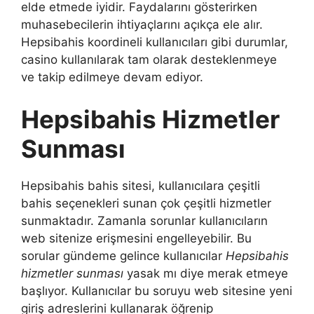
elde etmede iyidir. Faydalarını gösterirken
muhasebecilerin ihtiyaçlarını açıkça ele alır.
Hepsibahis koordineli kullanıcıları gibi durumlar,
casino kullanılarak tam olarak desteklenmeye
ve takip edilmeye devam ediyor.
Hepsibahis Hizmetler
Sunması
Hepsibahis bahis sitesi, kullanıcılara çeşitli
bahis seçenekleri sunan çok çeşitli hizmetler
sunmaktadır. Zamanla sorunlar kullanıcıların
web sitenize erişmesini engelleyebilir. Bu
sorular gündeme gelince kullanıcılar
Hepsibahis
hizmetler sunması
yasak mı diye merak etmeye
başlıyor. Kullanıcılar bu soruyu web sitesine yeni
giriş adreslerini kullanarak öğrenip