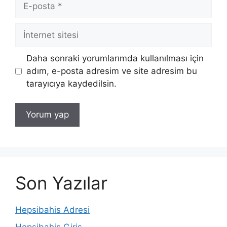
posta
İnternet
sitesi
Daha sonraki yorumlarımda kullanılması için
adım, e-posta adresim ve site adresim bu
tarayıcıya kaydedilsin.
Son Yazılar
Hepsibahis Adresi
Hepsibahis Giriş