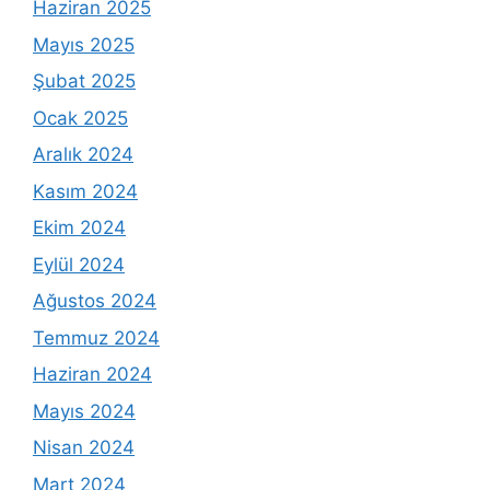
Haziran 2025
Mayıs 2025
Şubat 2025
Ocak 2025
Aralık 2024
Kasım 2024
Ekim 2024
Eylül 2024
Ağustos 2024
Temmuz 2024
Haziran 2024
Mayıs 2024
Nisan 2024
Mart 2024