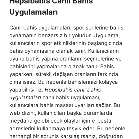
Hepsibahis Canlı Bahis
Uygulamaları
Canlı bahis uygulamaları, spor serilerine bahis
oynamanın benzersiz bir yoludur. Uygulama,
kullanıcıların spor etkinliklerinin başlangıcında
bahis oynamasına olanak tanır. Kullanıcıların
oyuna bahis yapma oranlarını seçmelerine ve
bahislerini yapmalarına olanak tanır. Bahis
yaparken, sürekli değişen oranların farkında
olmalısınız. Bu nedenle bahislerinizi kolayca
yapabilirsiniz.
Hepsibahis canlı bahis
uygulamaları
canlı bahis uygulaması,
kullanıcılara bahis masası uyarıları sağlar. Bu
web dizini, kullanıcıları başka durumlarda
meydana gelebilecek olaylar için e-posta
adreslerini kullanmaya teşvik eder. Bu nedenle,
herhangi bir sorunla karşılaşırsanız, doğrudan