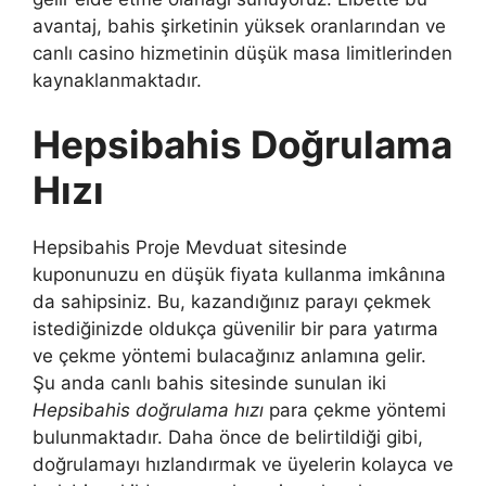
avantaj, bahis şirketinin yüksek oranlarından ve
canlı casino hizmetinin düşük masa limitlerinden
kaynaklanmaktadır.
Hepsibahis Doğrulama
Hızı
Hepsibahis Proje Mevduat sitesinde
kuponunuzu en düşük fiyata kullanma imkânına
da sahipsiniz. Bu, kazandığınız parayı çekmek
istediğinizde oldukça güvenilir bir para yatırma
ve çekme yöntemi bulacağınız anlamına gelir.
Şu anda canlı bahis sitesinde sunulan iki
Hepsibahis doğrulama hızı
para çekme yöntemi
bulunmaktadır. Daha önce de belirtildiği gibi,
doğrulamayı hızlandırmak ve üyelerin kolayca ve