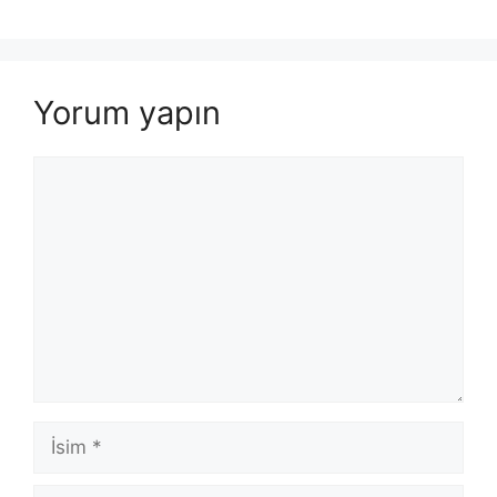
Yorum yapın
Yorum
İsim
E-