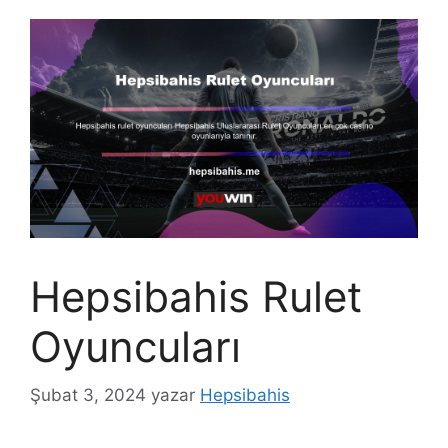
Hepsibahis Rulet
Oyuncuları
Şubat 3, 2024
yazar
Hepsibahis